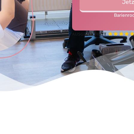
Jetz
Barienrod