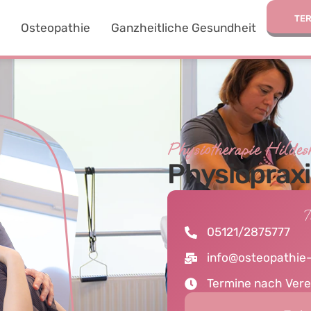
TE
e
Osteopathie
Ganzheitliche Gesundheit
Physiotherapie Hilde
Physiopraxi
T
05121/2875777
info@osteopathie
Termine nach Ver