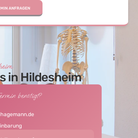
RMIN ANFRAGEN
sheim
s in Hildesheim
ermin benötigt?
-hagemann.de
einbarung