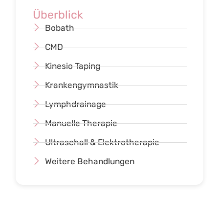
Überblick
Bobath
CMD
Kinesio Taping
Krankengymnastik
Lymphdrainage
Manuelle Therapie
Ultraschall & Elektrotherapie
Weitere Behandlungen