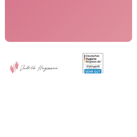
Kontakt
05121/2875777
info@osteopathie-hagemann.de
Termine nach Vereinbarung Bürozeiten: Mo-Fr 9-13 Uhr
JETZT TERMIN ANFRAGEN