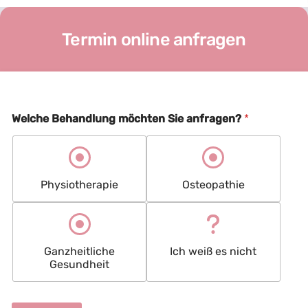
Termin online anfragen
P
Welche Behandlung möchten Sie anfragen?
*
h
y
s
i
o
Physiotherapie
Osteopathie
t
h
e
r
a
Ganzheitliche
Ich weiß es nicht
p
Gesundheit
i
e
-
B