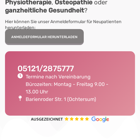
Physiotherapie
,
Osteopathie
oder
ganzheitliche Gesundheit
?
Hier können Sie unser Anmeldeformular für Neupatienten
herunterladen:
ANMELDEFORMULAR HERUNTERLADEN
05121/2875777
Termine nach Vereinbarung
Bürozeiten: Montag - Freitag 9.00 -
13.00 Uhr
Barienroder Str. 1 (Ochtersum)