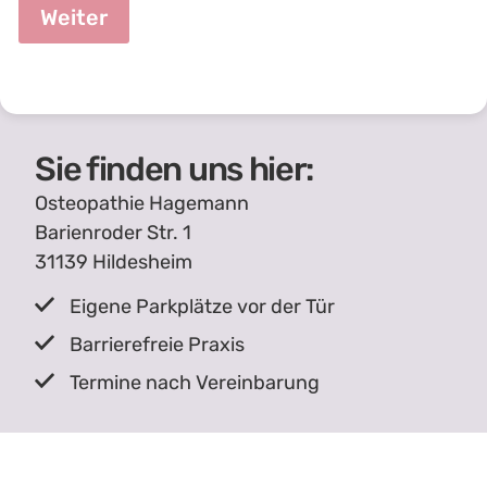
e
Weiter
h
a
n
d
l
u
Sie finden uns hier:
n
g
?
Osteopathie Hagemann
m
Barienroder Str. 1
ö
31139 Hildesheim
c
h
t
Eigene Parkplätze vor der Tür
e
Barrierefreie Praxis
n
B
Termine nach Vereinbarung
e
h
a
n
d